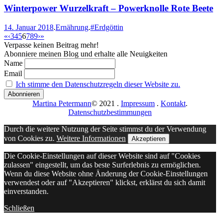
Winterpower Wurzelkraft – Powerknolle Rote Beete
14. Januar 2018
.
Ernährung
.
#Erdgöttin
«
‹
3
4
5
6
7
8
9
›
»
Verpasse keinen Beitrag mehr!
Abonniere meinen Blog und erhalte alle Neuigkeiten
Name
Email
Ich stimme den Datenschutzregeln dieser Website zu.
Martina Petermann
© 2021
.
Impressum
.
Kontakt
.
Datenschutzbestimmungen
Durch die weitere Nutzung der Seite stimmst du der Verwendung
von Cookies zu.
Weitere Informationen
Akzeptieren
Die Cookie-Einstellungen auf dieser Website sind auf "Cookies
zulassen" eingestellt, um das beste Surferlebnis zu ermöglichen.
Wenn du diese Website ohne Änderung der Cookie-Einstellungen
verwendest oder auf "Akzeptieren" klickst, erklärst du sich damit
einverstanden.
Schließen