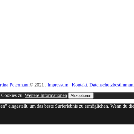
rtina Petermann
© 2021
.
Impressum
.
Kontakt
.
Datenschutzbestimmun
n Cookies zu.
Weitere Informationen
Akzeptieren
sen" eingestellt, um das beste Surferlebnis zu ermöglichen. Wenn du 