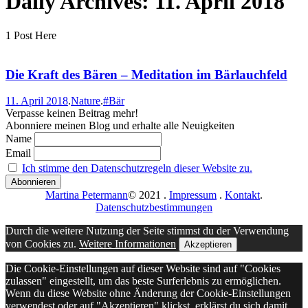
Daily Archives:
11. April 2018
1 Post Here
Die Kraft des Bären – Meditation im Bärlauchfeld
11. April 2018
.
Nature
.
#Bär
Verpasse keinen Beitrag mehr!
Abonniere meinen Blog und erhalte alle Neuigkeiten
Name
Email
Ich stimme den Datenschutzregeln dieser Website zu.
Martina Petermann
© 2021
.
Impressum
.
Kontakt
.
Datenschutzbestimmungen
Durch die weitere Nutzung der Seite stimmst du der Verwendung
von Cookies zu.
Weitere Informationen
Akzeptieren
Die Cookie-Einstellungen auf dieser Website sind auf "Cookies
zulassen" eingestellt, um das beste Surferlebnis zu ermöglichen.
Wenn du diese Website ohne Änderung der Cookie-Einstellungen
verwendest oder auf "Akzeptieren" klickst, erklärst du sich damit