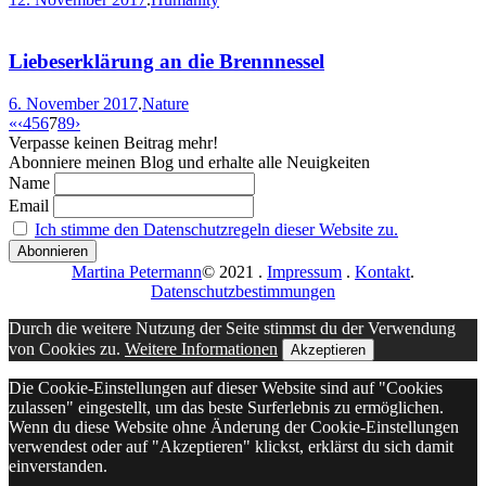
Liebeserklärung an die Brennnessel
6. November 2017
.
Nature
«
‹
4
5
6
7
8
9
›
Verpasse keinen Beitrag mehr!
Abonniere meinen Blog und erhalte alle Neuigkeiten
Name
Email
Ich stimme den Datenschutzregeln dieser Website zu.
Martina Petermann
© 2021
.
Impressum
.
Kontakt
.
Datenschutzbestimmungen
Durch die weitere Nutzung der Seite stimmst du der Verwendung
von Cookies zu.
Weitere Informationen
Akzeptieren
Die Cookie-Einstellungen auf dieser Website sind auf "Cookies
zulassen" eingestellt, um das beste Surferlebnis zu ermöglichen.
Wenn du diese Website ohne Änderung der Cookie-Einstellungen
verwendest oder auf "Akzeptieren" klickst, erklärst du sich damit
einverstanden.