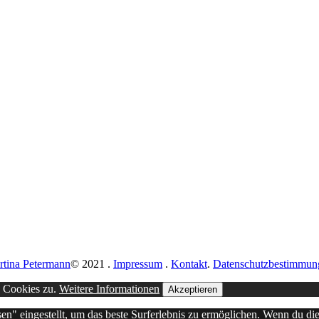
rtina Petermann
© 2021
.
Impressum
.
Kontakt
.
Datenschutzbestimmun
n Cookies zu.
Weitere Informationen
Akzeptieren
sen" eingestellt, um das beste Surferlebnis zu ermöglichen. Wenn du 