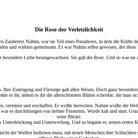
Die Rose der Verletzlichkeit
n Zauberers Nahim, war sie Teil eines Paradieses, in dem die Kräfte
den und wirkten gemeinsam. Es war Nahim selbst gewesen, der diese Krä
nz besondere Liebe herangewachsen. Sie galt der Rose. Und so war sie 
s. Ihre Zuneigung und Fürsorge galt allen Wesen. Doch ganz besonders 
nkte es ihr, indem es ihr die allerschönsten Blüten schenkte, die man sic
n, vereinen und erschaffen. Er wollte herrschen. Nahim wollte die We
r es durchdrungen von tiefster Finsternis. Wurde kalt und starr. Gra
seine Blicke.
s Unterdrückung und Unterwerfung. Und so begann er, seinen ersten Kr
ch nicht der Waffen bedienen muss, mit denen Menschen ihre Schlachten 