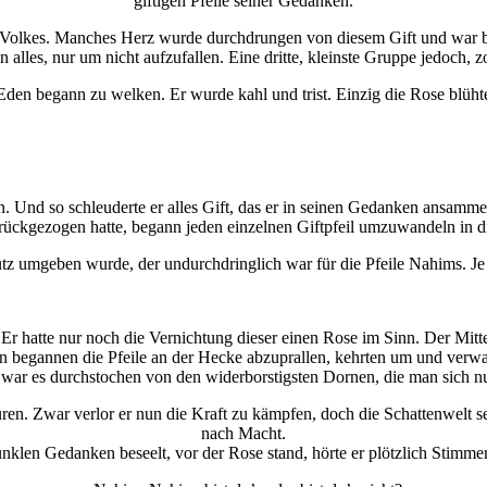
giftigen Pfeile seiner Gedanken.
en Volkes. Manches Herz wurde durchdrungen von diesem Gift und war 
n alles, nur um nicht aufzufallen. Eine dritte, kleinste Gruppe jedoch, 
den begann zu welken. Er wurde kahl und trist. Einzig die Rose blüht
. Und so schleuderte er alles Gift, das er in seinen Gedanken ansamme
zurückgezogen hatte, begann jeden einzelnen Giftpfeil umzuwandeln in 
 umgeben wurde, der undurchdringlich war für die Pfeile Nahims. Je m
 hatte nur noch die Vernichtung dieser einen Rose im Sinn. Der Mitte
 nun begannen die Pfeile an der Hecke abzuprallen, kehrten um und verw
war es durchstochen von den widerborstigsten Dornen, die man sich nu
üren. Zwar verlor er nun die Kraft zu kämpfen, doch die Schattenwelt 
nach Macht.
klen Gedanken beseelt, vor der Rose stand, hörte er plötzlich Stimmen,