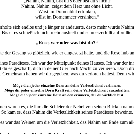
„Nahim, Nahim, bist du’s oder bist du’s nicht?
Nahim, Nahim, zeigst dein Herz uns ohne Licht.
Wirst im Dornenblut ertrinken,
willst im Dornenmeer versinken.“
holte sich endlos und je länger er andauerte, desto mehr wurde Nahi
Bis er es schließlich nicht mehr aushielt und schmerzerfüllt aufbrüllte:
„Rose, wer oder was bist du?“
 der Gesang so plötzlich, wie er eingesetzt hatte, und die Rose hub a
 deines Paradieses. Ich war der Mittelpunkt deines Hauses. Ich war der 
u es geschafft, dich in deiner Gier nach Macht zu verlieren. Doch drei
. Gemeinsam haben wir dir gegeben, was du verloren hattest. Denn wir
Möge dich jeder einzelne Dorn an deine Verletzlichkeit erinnern.
Möge dir jeder einzelne Dorn Kraft sein, deine Verletzlichkeit auszuhalten.
Möge dich jeder einzelne Dorn an den erinnern, der du wirklich bist.
en waren es, die ihm die Schleier der Nebel von seinen Blicken nahme
So kam es, dass Nahim die Verletzlichkeit seines Paradieses beweinte.
er es war das Weinen um die Verletzlichkeit, das Nahim am Ende zum al