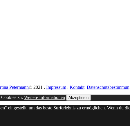
rtina Petermann
© 2021
.
Impressum
.
Kontakt
.
Datenschutzbestimmun
n Cookies zu.
Weitere Informationen
Akzeptieren
sen" eingestellt, um das beste Surferlebnis zu ermöglichen. Wenn du 