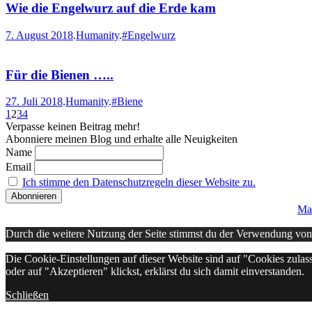
Wie die Engelwurz auf die Erde kam
7. August 2018
.
Humanity
.
#Engelwurz
Für die Bienen …..
27. Juli 2018
.
Humanity
.
#Biene
1
2
3
4
Verpasse keinen Beitrag mehr!
Abonniere meinen Blog und erhalte alle Neuigkeiten
Name
Email
Ich stimme den Datenschutzregeln dieser Website zu.
Ma
Durch die weitere Nutzung der Seite stimmst du der Verwendung vo
Die Cookie-Einstellungen auf dieser Website sind auf "Cookies zulas
oder auf "Akzeptieren" klickst, erklärst du sich damit einverstanden.
Schließen