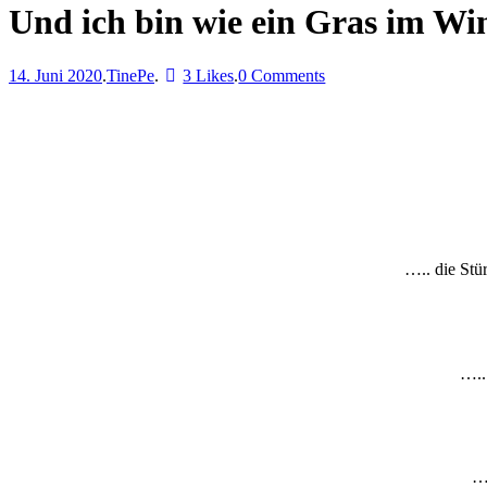
Und ich bin wie ein Gras im Wi
14. Juni 2020
.
TinePe
.
3 Likes
.
0 Comments
….. die Stü
…..
….