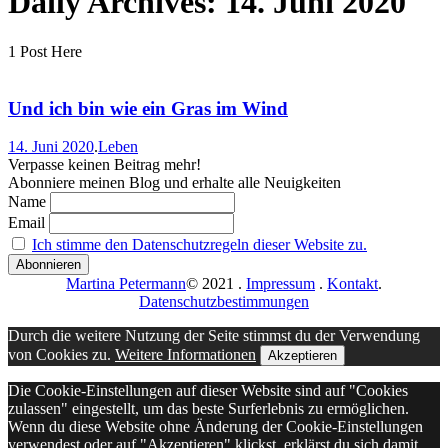
Daily Archives:
14. Juni 2020
1 Post Here
Und ich bin wie ein Gras im Wind
14. Juni 2020
.
Leben
Verpasse keinen Beitrag mehr!
Abonniere meinen Blog und erhalte alle Neuigkeiten
Name
Email
Ich stimme den Datenschutzregeln dieser Website zu.
Martina Petermann
© 2021
.
Impressum
.
Kontakt
.
Datenschutzbestimmungen
Durch die weitere Nutzung der Seite stimmst du der Verwendung
von Cookies zu.
Weitere Informationen
Akzeptieren
Die Cookie-Einstellungen auf dieser Website sind auf "Cookies
zulassen" eingestellt, um das beste Surferlebnis zu ermöglichen.
Wenn du diese Website ohne Änderung der Cookie-Einstellungen
verwendest oder auf "Akzeptieren" klickst, erklärst du sich damit