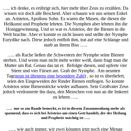
….. ich denke, es erübrigt sich, hier mehr über Zeus zu erzählen. Da
wissen wir doch alle Bescheid. Aber schauen wir uns seinen Enkel
an. Aristeios, Apollons Sohn. Es waren die Musen, die diesen die
Heilkunst und Prophetie lehrten. Die Nymphen aber lehrten ihn die
Honiggewinnung. Und so war es Aristeios, der die Bienen in die
Welt brachte. Aber er konnte es nicht lassen und stellte der Nymphe
Eurydike nach. Diese jedoch entfloh ihm, trat auf eine Schlange und
starb an ihrem Biss …..
….. als Rache ließen die Schwestern der Nymphe seine Bienen
sterben. Und wenn man nicht mehr weiter weiß, dann fragt man die
Mutter um Rat. Genau das tat er. Befolgte diesen, und opferte vier
Stiere und vier Färsen am Grab der Nymphe. Am neunten
Tag
(neun ist übrigens eine besondere Zahl
) , so ist es überliefert,
seien den Eingeweiden der Rinder Bienen entflogen. So konnte
Aristeios seine Bienenstöcke wieder aufbauen. Sein Großvater Zeus
jedoch verdonnerte ihn dazu, den Menschen von nun an die Imkerei
zu lehren …..
….. nur so am Rande bemerkt, es ist in diesem Zusammenhang mehr als
spannend, dass es sich bei Aristeios um einen Gott handelt, der der Heilung
und Prophetie mächtig ist …..
….. wie auch immer, wir zwei könnten jetzt noch eine Menge