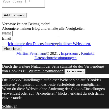
Add Comment
Verpasse keinen Beitrag mehr!
Abonniere meinen Blog und erhalte alle Neuigkeiten
Name
Email
Ich stimme den Datenschutzregeln dieser Website zu.
Martina Petermann
© 2021
.
Impressum
.
Kontakt
.
Datenschutzbestimmungen
Durch die weitere Nutzung der Seite stimmst du der Verwendung
von Cookies zu.
Weitere Informationen
Akzeptieren
Die Cookie-Einstellungen auf dieser Website sind auf "Cookies
zulassen" eingestellt, um das beste Surferlebnis zu ermöglichen.
Wenn du diese Website ohne Änderung der Cookie-Einstellungen
verwendest oder auf "Akzeptieren" klickst, erklärst du sich damit
einverstanden.
Schließen