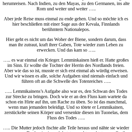
herumreisen. Nach Indien, zu den Mayas, zu den Germanen, ins alte
Rom und weiter und weiter …..
Aber jede Reise muss einmal zu ende gehen. Und so möchte ich es
hier beschließen mit einer Sage aus der Kevala, Finnlands
berühmtem Nationalepos.
Hier geht es nicht um das Woher der Biene, sondern darum, dass
man ihr zutraut, kraft ihrer Gaben, Tote wieder zum Leben zu
erwecken. Und das kam so …..
….. es war einmal ein Krieger. Lemminkainen hieß er. Hatte großes
im Sinn. Er wollte die Tochter der Herrin des Nordlands freien.
Aber wie das so ist, musste er sich erst einmal als würdig erweisen.
Und wir wissen es alle, solche Aufgaben sind niemals einfach und
führen oft an die Schwelle des Totenreiches …..
….. Lemmikainens’s Aufgabe also war es, den Schwan des Todes
zur Strecke zu bringen. Doch wie er an den Fluss kam wartete da
schon ein Hirte auf ihn, um Rache zu üben. So ist das manchmal,
wenn man jemanden beleidigt. Und so tötete er Lemmikainen,
zerstückelte seinen Körper und versenkte diesen im Tuonelas, dem
Fluss des Todes …..
….. Die Mutter jedoch fischte alle Teile heraus und nähte sie wieder