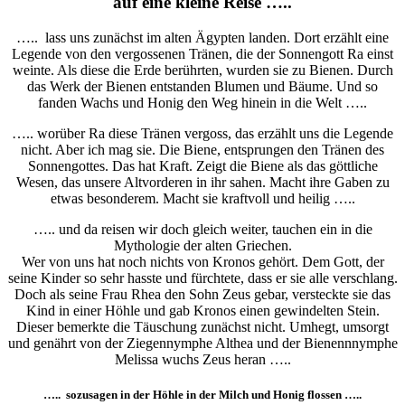
auf eine kleine Reise …..
….. lass uns zunächst im alten Ägypten landen. Dort erzählt eine
Legende von den vergossenen Tränen, die der Sonnengott Ra einst
weinte. Als diese die Erde berührten, wurden sie zu Bienen. Durch
das Werk der Bienen entstanden Blumen und Bäume. Und so
fanden Wachs und Honig den Weg hinein in die Welt …..
….. worüber Ra diese Tränen vergoss, das erzählt uns die Legende
nicht. Aber ich mag sie. Die Biene, entsprungen den Tränen des
Sonnengottes. Das hat Kraft. Zeigt die Biene als das göttliche
Wesen, das unsere Altvorderen in ihr sahen. Macht ihre Gaben zu
etwas besonderem. Macht sie kraftvoll und heilig …..
….. und da reisen wir doch gleich weiter, tauchen ein in die
Mythologie der alten Griechen.
Wer von uns hat noch nichts von Kronos gehört. Dem Gott, der
seine Kinder so sehr hasste und fürchtete, dass er sie alle verschlang.
Doch als seine Frau Rhea den Sohn Zeus gebar, versteckte sie das
Kind in einer Höhle und gab Kronos einen gewindelten Stein.
Dieser bemerkte die Täuschung zunächst nicht. Umhegt, umsorgt
und genährt von der Ziegennymphe Althea und der Bienennnymphe
Melissa wuchs Zeus heran …..
….. sozusagen in der Höhle in der Milch und Honig flossen …..