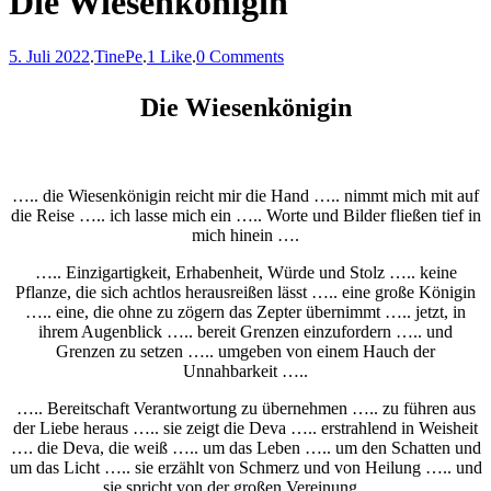
Die Wiesenkönigin
5. Juli 2022
.
TinePe
.
1 Like
.
0 Comments
Die Wiesenkönigin
….. die Wiesenkönigin reicht mir die Hand ….. nimmt mich mit auf
die Reise ….. ich lasse mich ein ….. Worte und Bilder fließen tief in
mich hinein ….
….. Einzigartigkeit, Erhabenheit, Würde und Stolz ….. keine
Pflanze, die sich achtlos herausreißen lässt ….. eine große Königin
….. eine, die ohne zu zögern das Zepter übernimmt ….. jetzt, in
ihrem Augenblick ….. bereit Grenzen einzufordern ….. und
Grenzen zu setzen ….. umgeben von einem Hauch der
Unnahbarkeit …..
….. Bereitschaft Verantwortung zu übernehmen ….. zu führen aus
der Liebe heraus ….. sie zeigt die Deva ….. erstrahlend in Weisheit
…. die Deva, die weiß ….. um das Leben ….. um den Schatten und
um das Licht ….. sie erzählt von Schmerz und von Heilung ….. und
sie spricht von der großen Vereinung …..