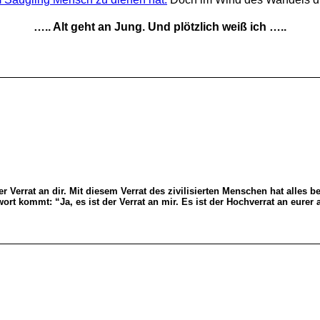
….. Alt geht an Jung. Und plötzlich weiß ich …..
der Verrat an dir. Mit diesem Verrat des zivilisierten Menschen hat alles 
ort kommt: “Ja, es ist der Verrat an mir. Es ist der Hochverrat an eurer a