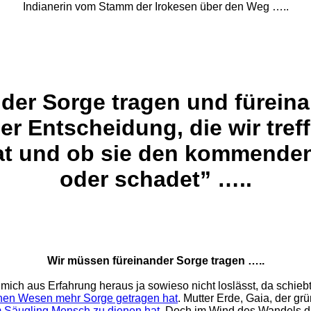
Indianerin vom Stamm der Irokesen über den Weg …..
der Sorge tragen und füreina
der Entscheidung, die wir tref
hat und ob sie den kommende
oder schadet” …..
Wir müssen füreinander Sorge tragen …..
s mich aus Erfahrung heraus ja sowieso nicht loslässt, da schiebt
chen Wesen mehr Sorge getragen hat
. Mutter Erde, Gaia, der gr
 Säugling Mensch zu dienen hat.
Doch im Wind des Wandels dre