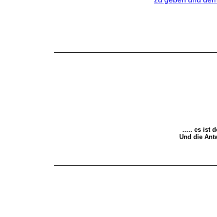
….. es ist 
Und die Antw