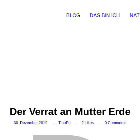
BLOG
DAS BIN ICH
NAT
Der Verrat an Mutter Erde
30. Dezember 2019
.
TinePe
.
2 Likes
.
0 Comments