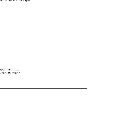
begonnen …..
lten Mutter.”