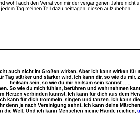
 und wohl auch den Verrat von mir der vergangenen Jahre nich
jedem Tag meinen Teil dazu beitragen, diesen aufzuheben …..
icht auch nicht im Großen wirken. Aber ich kann wirken für m
ür Tag stärker und stärker wird. Ich kann dir, so wie du mi
heilsam sein, so wie du mir heilsam sein kannst …..
men. So wie du mich fühlen, berühren und wahrnehmen kann
em Herzen verbinden kannst. Ich kann für dich aus dem He
 Ich kann für dich trommeln, singen und tanzen. Ich kann die
 mehr denn je nach Vereinigung sehnt. Ich kann deine Märc
 in die Welt. Und ich kann Menschen meine Hände reichen,
u