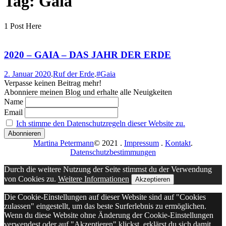
Tag: Gaia
1 Post Here
2020 – GAIA – DAS JAHR DER ERDE
2. Januar 2020
.
Ruf der Erde
.
#Gaia
Verpasse keinen Beitrag mehr!
Abonniere meinen Blog und erhalte alle Neuigkeiten
Name
Email
Ich stimme den Datenschutzregeln dieser Website zu.
Martina Petermann
© 2021
.
Impressum
.
Kontakt
.
Datenschutzbestimmungen
Durch die weitere Nutzung der Seite stimmst du der Verwendung
von Cookies zu.
Weitere Informationen
Akzeptieren
Die Cookie-Einstellungen auf dieser Website sind auf "Cookies
zulassen" eingestellt, um das beste Surferlebnis zu ermöglichen.
Wenn du diese Website ohne Änderung der Cookie-Einstellungen
verwendest oder auf "Akzeptieren" klickst, erklärst du sich damit