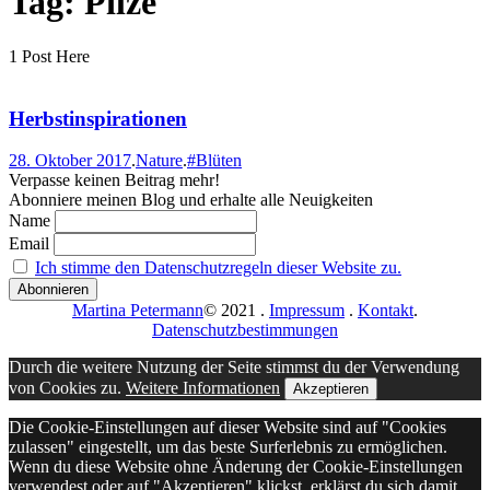
Tag: Pilze
1 Post Here
Herbstinspirationen
28. Oktober 2017
.
Nature
.
#Blüten
Verpasse keinen Beitrag mehr!
Abonniere meinen Blog und erhalte alle Neuigkeiten
Name
Email
Ich stimme den Datenschutzregeln dieser Website zu.
Martina Petermann
© 2021
.
Impressum
.
Kontakt
.
Datenschutzbestimmungen
Durch die weitere Nutzung der Seite stimmst du der Verwendung
von Cookies zu.
Weitere Informationen
Akzeptieren
Die Cookie-Einstellungen auf dieser Website sind auf "Cookies
zulassen" eingestellt, um das beste Surferlebnis zu ermöglichen.
Wenn du diese Website ohne Änderung der Cookie-Einstellungen
verwendest oder auf "Akzeptieren" klickst, erklärst du sich damit