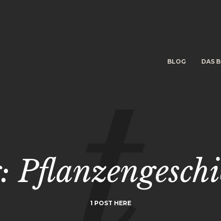
BLOG
DAS B
: Pflanzengeschi
1 POST HERE