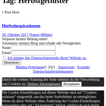
Tag: Herbstgeflüster
1 Post Here
Herbstinspirationen
28. Oktober 2017
.
Nature
.
#Blüten
Verpasse keinen Beitrag mehr!
Abonniere meinen Blog und erhalte alle Neuigkeiten
Name
Email
Ich stimme den Datenschutzregeln dieser Website zu.
Martina Petermann
© 2021
.
Impressum
.
Kontakt
.
Datenschutzbestimmungen
Durch die weitere Nutzung der Seite stimmst du der Verwendung
von Cookies zu.
Weitere Informationen
Akzeptieren
Die Cookie-Einstellungen auf dieser Website sind auf "Cookies
zulassen" eingestellt, um das beste Surferlebnis zu ermöglichen.
Wenn du diese Website ohne Änderung der Cookie-Einstellungen
verwendest oder auf "Akzeptieren" klickst, erklärst du sich damit