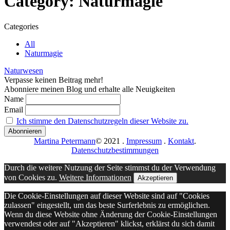
Category: Naturmagie
Categories
All
Naturmagie
Naturwesen
Verpasse keinen Beitrag mehr!
Abonniere meinen Blog und erhalte alle Neuigkeiten
Name
Email
Ich stimme den Datenschutzregeln dieser Website zu.
Martina Petermann
© 2021
.
Impressum
.
Kontakt
.
Datenschutzbestimmungen
Durch die weitere Nutzung der Seite stimmst du der Verwendung
von Cookies zu.
Weitere Informationen
Akzeptieren
Die Cookie-Einstellungen auf dieser Website sind auf "Cookies
zulassen" eingestellt, um das beste Surferlebnis zu ermöglichen.
Wenn du diese Website ohne Änderung der Cookie-Einstellungen
verwendest oder auf "Akzeptieren" klickst, erklärst du sich damit