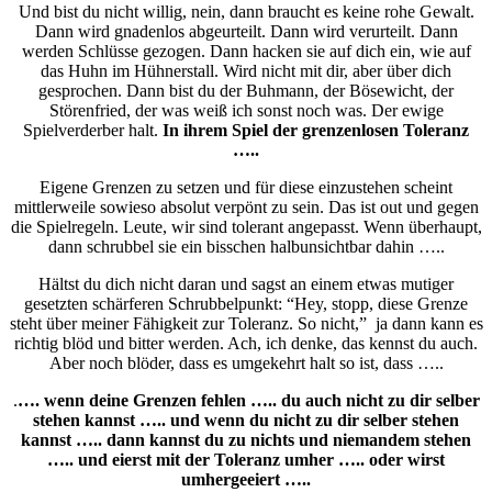
Und bist du nicht willig, nein, dann braucht es keine rohe Gewalt.
Dann wird gnadenlos abgeurteilt. Dann wird verurteilt. Dann
werden Schlüsse gezogen. Dann hacken sie auf dich ein, wie auf
das Huhn im Hühnerstall. Wird nicht mit dir, aber über dich
gesprochen. Dann bist du der Buhmann, der Bösewicht, der
Störenfried, der was weiß ich sonst noch was. Der ewige
Spielverderber halt.
In
ihrem
Spiel der grenzenlosen Toleranz
…..
Eigene Grenzen zu setzen und für diese einzustehen scheint
mittlerweile sowieso absolut verpönt zu sein. Das ist out und gegen
die Spielregeln. Leute, wir sind tolerant angepasst. Wenn überhaupt,
dann schrubbel sie ein bisschen halbunsichtbar dahin …..
Hältst du dich nicht daran und sagst an einem etwas mutiger
gesetzten schärferen Schrubbelpunkt: “Hey, stopp, diese Grenze
steht über meiner Fähigkeit zur Toleranz. So nicht,” ja dann kann es
richtig blöd und bitter werden. Ach, ich denke, das kennst du auch.
Aber noch blöder, dass es umgekehrt halt so ist, dass …..
.
…. wenn deine Grenzen fehlen ….. du auch nicht zu dir selber
stehen kannst ….. und wenn du nicht zu dir selber stehen
kannst ….. dann kannst du zu nichts und niemandem stehen
….. und eierst mit der Toleranz umher ….. oder wirst
umhergeeiert …..