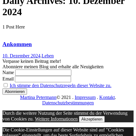
Daily Archives:
10. Dezember
2024
1 Post Here
Ankommen
10. Dezember 2024
.
Leben
Verpasse keinen Beitrag mehr!
Abonniere meinen Blog und erhalte alle Neuigkeiten
Name
Email
Ich stimme den Datenschutzregeln dieser Website zu.
Martina Petermann
© 2021
.
Impressum
.
Kontakt
.
Datenschutzbestimmungen
Durch die weitere Nutzung der Seite stimmst du der Verwendung
von Cookies zu.
Weitere Informationen
Akzeptieren
Die Cookie-Einstellungen auf dieser Website sind auf "Cookies
zulassen" eingestellt, um das beste Surferlebnis zu ermöglichen.