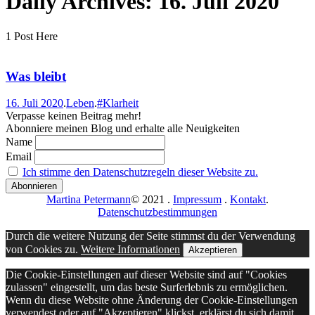
Daily Archives:
16. Juli 2020
1 Post Here
Was bleibt
16. Juli 2020
.
Leben
.
#Klarheit
Verpasse keinen Beitrag mehr!
Abonniere meinen Blog und erhalte alle Neuigkeiten
Name
Email
Ich stimme den Datenschutzregeln dieser Website zu.
Martina Petermann
© 2021
.
Impressum
.
Kontakt
.
Datenschutzbestimmungen
Durch die weitere Nutzung der Seite stimmst du der Verwendung
von Cookies zu.
Weitere Informationen
Akzeptieren
Die Cookie-Einstellungen auf dieser Website sind auf "Cookies
zulassen" eingestellt, um das beste Surferlebnis zu ermöglichen.
Wenn du diese Website ohne Änderung der Cookie-Einstellungen
verwendest oder auf "Akzeptieren" klickst, erklärst du sich damit