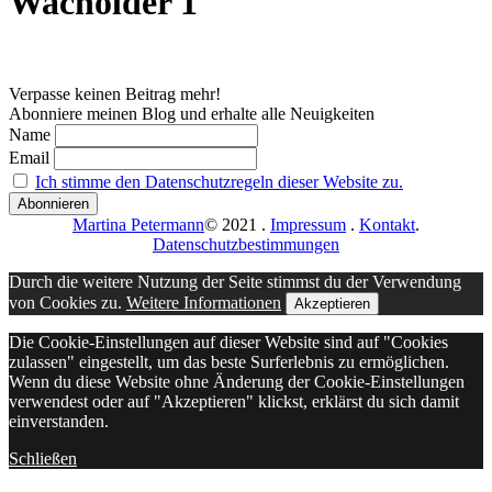
Wacholder 1
Verpasse keinen Beitrag mehr!
Abonniere meinen Blog und erhalte alle Neuigkeiten
Name
Email
Ich stimme den Datenschutzregeln dieser Website zu.
Martina Petermann
© 2021
.
Impressum
.
Kontakt
.
Datenschutzbestimmungen
Durch die weitere Nutzung der Seite stimmst du der Verwendung
von Cookies zu.
Weitere Informationen
Akzeptieren
Die Cookie-Einstellungen auf dieser Website sind auf "Cookies
zulassen" eingestellt, um das beste Surferlebnis zu ermöglichen.
Wenn du diese Website ohne Änderung der Cookie-Einstellungen
verwendest oder auf "Akzeptieren" klickst, erklärst du sich damit
einverstanden.
Schließen