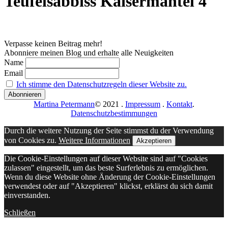
Teufelsabbiss Kaisermantel 4
Verpasse keinen Beitrag mehr!
Abonniere meinen Blog und erhalte alle Neuigkeiten
Name
Email
Ich stimme den Datenschutzregeln dieser Website zu.
Martina Petermann
© 2021
.
Impressum
.
Kontakt
.
Datenschutzbestimmungen
Durch die weitere Nutzung der Seite stimmst du der Verwendung
von Cookies zu.
Weitere Informationen
Akzeptieren
Die Cookie-Einstellungen auf dieser Website sind auf "Cookies
zulassen" eingestellt, um das beste Surferlebnis zu ermöglichen.
Wenn du diese Website ohne Änderung der Cookie-Einstellungen
verwendest oder auf "Akzeptieren" klickst, erklärst du sich damit
einverstanden.
Schließen