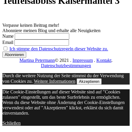
Teufelsabbiss Kaisermantel 3
Verpasse keinen Beitrag mehr!
Abonniere meinen Blog und erhalte alle Neuigkeiten
Name
Email
Ich stimme den Datenschutzregeln dieser Website zu.
Martina Petermann
© 2021
.
Impressum
.
Kontakt
.
Datenschutzbestimmungen
Durch die weitere Nutzung der Seite stimmst du der Verwendung
von Cookies zu.
Weitere Informationen
Akzeptieren
Die Cookie-Einstellungen auf dieser Website sind auf "Cookies
zulassen" eingestellt, um das beste Surferlebnis zu ermöglichen.
Wenn du diese Website ohne Änderung der Cookie-Einstellungen
verwendest oder auf "Akzeptieren" klickst, erklärst du sich damit
einverstanden.
Schließen