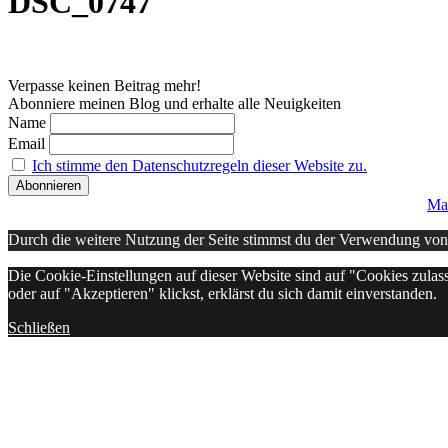
DSC_0747
Verpasse keinen Beitrag mehr!
Abonniere meinen Blog und erhalte alle Neuigkeiten
Name
Email
Ich stimme den Datenschutzregeln dieser Website zu.
Ma
Durch die weitere Nutzung der Seite stimmst du der Verwendung vo
Die Cookie-Einstellungen auf dieser Website sind auf "Cookies zulas
oder auf "Akzeptieren" klickst, erklärst du sich damit einverstanden.
Schließen