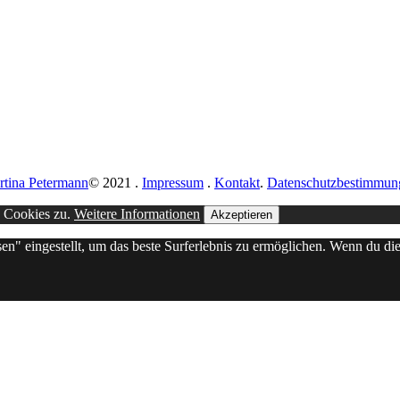
rtina Petermann
© 2021
.
Impressum
.
Kontakt
.
Datenschutzbestimmun
n Cookies zu.
Weitere Informationen
Akzeptieren
sen" eingestellt, um das beste Surferlebnis zu ermöglichen. Wenn du 