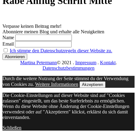
Rabe Anflug Schrift Mitte
Verpasse keinen Beitrag mehr!
Abonniere meinen Blog und erhalte alle Neuigkeiten
Name
Email
Ich stimme den Datenschutzregeln dieser Website zu.
Martina Petermann
© 2021
.
Impressum
.
Kontakt
.
Datenschutzbestimmungen
Durch die weitere Nutzung der Seite stimmst du der Verwendung
von Cookies zu.
Weitere Informationen
Akzeptieren
Die Cookie-Einstellungen auf dieser Website sind auf "Cookies
zulassen" eingestellt, um das beste Surferlebnis zu ermöglichen.
Wenn du diese Website ohne Änderung der Cookie-Einstellungen
verwendest oder auf "Akzeptieren" klickst, erklärst du sich damit
einverstanden.
Schließen