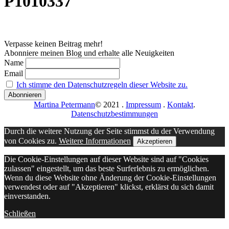
P1010337
Verpasse keinen Beitrag mehr!
Abonniere meinen Blog und erhalte alle Neuigkeiten
Name
Email
Ich stimme den Datenschutzregeln dieser Website zu.
Martina Petermann
© 2021
.
Impressum
.
Kontakt
.
Datenschutzbestimmungen
Durch die weitere Nutzung der Seite stimmst du der Verwendung
von Cookies zu.
Weitere Informationen
Akzeptieren
Die Cookie-Einstellungen auf dieser Website sind auf "Cookies
zulassen" eingestellt, um das beste Surferlebnis zu ermöglichen.
Wenn du diese Website ohne Änderung der Cookie-Einstellungen
verwendest oder auf "Akzeptieren" klickst, erklärst du sich damit
einverstanden.
Schließen