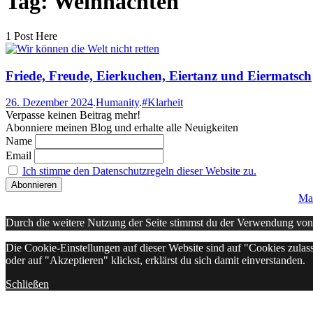
Tag: Weihnachten
1 Post Here
Friede, Freude, Eierkuchen, Eiertanz und Eiermatsch
26. Dezember 2024
.
Humanity
.
#Klarheit
Verpasse keinen Beitrag mehr!
Abonniere meinen Blog und erhalte alle Neuigkeiten
Name
Email
Ich stimme den Datenschutzregeln dieser Website zu.
Ma
Durch die weitere Nutzung der Seite stimmst du der Verwendung vo
Die Cookie-Einstellungen auf dieser Website sind auf "Cookies zulas
oder auf "Akzeptieren" klickst, erklärst du sich damit einverstanden.
Schließen