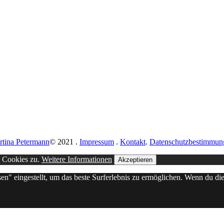
rtina Petermann
© 2021
.
Impressum
.
Kontakt
.
Datenschutzbestimmun
n Cookies zu.
Weitere Informationen
Akzeptieren
sen" eingestellt, um das beste Surferlebnis zu ermöglichen. Wenn du 