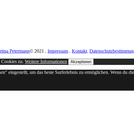
rtina Petermann
© 2021
.
Impressum
.
Kontakt
.
Datenschutzbestimmun
n Cookies zu.
Weitere Informationen
Akzeptieren
sen" eingestellt, um das beste Surferlebnis zu ermöglichen. Wenn du 