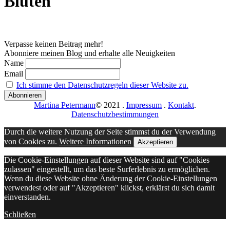
Blüten
Verpasse keinen Beitrag mehr!
Abonniere meinen Blog und erhalte alle Neuigkeiten
Name
Email
Ich stimme den Datenschutzregeln dieser Website zu.
Martina Petermann
© 2021
.
Impressum
.
Kontakt
.
Datenschutzbestimmungen
Durch die weitere Nutzung der Seite stimmst du der Verwendung
von Cookies zu.
Weitere Informationen
Akzeptieren
Die Cookie-Einstellungen auf dieser Website sind auf "Cookies
zulassen" eingestellt, um das beste Surferlebnis zu ermöglichen.
Wenn du diese Website ohne Änderung der Cookie-Einstellungen
verwendest oder auf "Akzeptieren" klickst, erklärst du sich damit
einverstanden.
Schließen