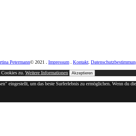
rtina Petermann
© 2021
.
Impressum
.
Kontakt
.
Datenschutzbestimmun
n Cookies zu.
Weitere Informationen
Akzeptieren
sen" eingestellt, um das beste Surferlebnis zu ermöglichen. Wenn du 