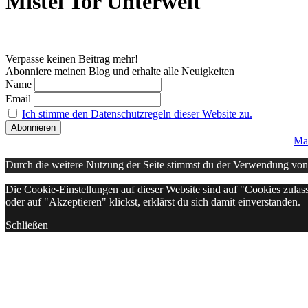
Mistel Tor Unterwelt
Verpasse keinen Beitrag mehr!
Abonniere meinen Blog und erhalte alle Neuigkeiten
Name
Email
Ich stimme den Datenschutzregeln dieser Website zu.
Ma
Durch die weitere Nutzung der Seite stimmst du der Verwendung vo
Die Cookie-Einstellungen auf dieser Website sind auf "Cookies zulas
oder auf "Akzeptieren" klickst, erklärst du sich damit einverstanden.
Schließen