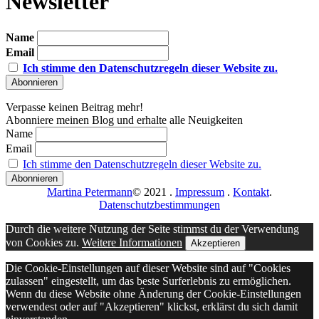
Newsletter
Name
Email
Ich stimme den Datenschutzregeln dieser Website zu.
Verpasse keinen Beitrag mehr!
Abonniere meinen Blog und erhalte alle Neuigkeiten
Name
Email
Ich stimme den Datenschutzregeln dieser Website zu.
Martina Petermann
© 2021
.
Impressum
.
Kontakt
.
Datenschutzbestimmungen
Durch die weitere Nutzung der Seite stimmst du der Verwendung
von Cookies zu.
Weitere Informationen
Akzeptieren
Die Cookie-Einstellungen auf dieser Website sind auf "Cookies
zulassen" eingestellt, um das beste Surferlebnis zu ermöglichen.
Wenn du diese Website ohne Änderung der Cookie-Einstellungen
verwendest oder auf "Akzeptieren" klickst, erklärst du sich damit