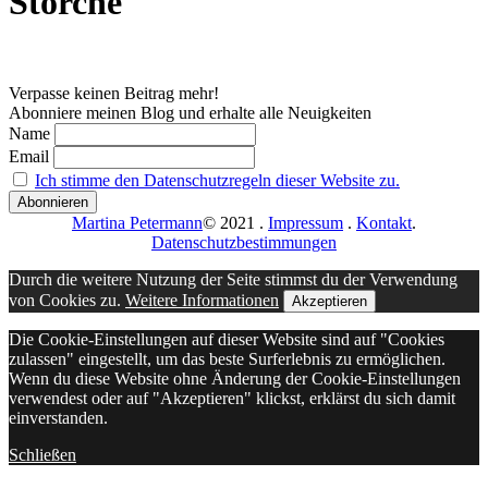
Störche
Verpasse keinen Beitrag mehr!
Abonniere meinen Blog und erhalte alle Neuigkeiten
Name
Email
Ich stimme den Datenschutzregeln dieser Website zu.
Martina Petermann
© 2021
.
Impressum
.
Kontakt
.
Datenschutzbestimmungen
Durch die weitere Nutzung der Seite stimmst du der Verwendung
von Cookies zu.
Weitere Informationen
Akzeptieren
Die Cookie-Einstellungen auf dieser Website sind auf "Cookies
zulassen" eingestellt, um das beste Surferlebnis zu ermöglichen.
Wenn du diese Website ohne Änderung der Cookie-Einstellungen
verwendest oder auf "Akzeptieren" klickst, erklärst du sich damit
einverstanden.
Schließen