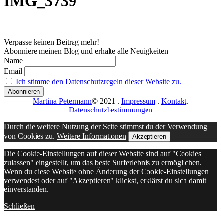
IMG_3739
Verpasse keinen Beitrag mehr!
Abonniere meinen Blog und erhalte alle Neuigkeiten
Name
Email
Ich stimme den Datenschutzregeln dieser Website zu.
Martina Petermann
© 2021
.
Impressum
.
Kontakt
.
Datenschutzbestimmungen
Durch die weitere Nutzung der Seite stimmst du der Verwendung
von Cookies zu.
Weitere Informationen
Akzeptieren
Die Cookie-Einstellungen auf dieser Website sind auf "Cookies
zulassen" eingestellt, um das beste Surferlebnis zu ermöglichen.
Wenn du diese Website ohne Änderung der Cookie-Einstellungen
verwendest oder auf "Akzeptieren" klickst, erklärst du sich damit
einverstanden.
Schließen