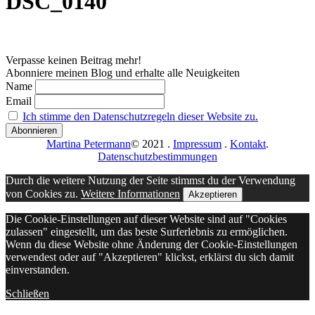
DSC_0140
Verpasse keinen Beitrag mehr!
Abonniere meinen Blog und erhalte alle Neuigkeiten
Name
Email
Ich stimme den Datenschutzregeln dieser Website zu.
Martina Petermann
© 2021
.
Impressum
.
Kontakt
.
Datenschutzbestimmungen
Durch die weitere Nutzung der Seite stimmst du der Verwendung
von Cookies zu.
Weitere Informationen
Akzeptieren
Die Cookie-Einstellungen auf dieser Website sind auf "Cookies
zulassen" eingestellt, um das beste Surferlebnis zu ermöglichen.
Wenn du diese Website ohne Änderung der Cookie-Einstellungen
verwendest oder auf "Akzeptieren" klickst, erklärst du sich damit
einverstanden.
Schließen