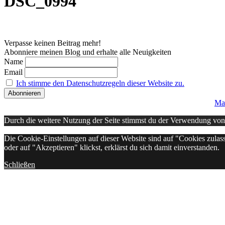
DSC_0994
Verpasse keinen Beitrag mehr!
Abonniere meinen Blog und erhalte alle Neuigkeiten
Name
Email
Ich stimme den Datenschutzregeln dieser Website zu.
Ma
Durch die weitere Nutzung der Seite stimmst du der Verwendung vo
Die Cookie-Einstellungen auf dieser Website sind auf "Cookies zulas
oder auf "Akzeptieren" klickst, erklärst du sich damit einverstanden.
Schließen