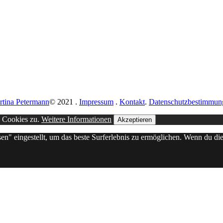
rtina Petermann
© 2021
.
Impressum
.
Kontakt
.
Datenschutzbestimmun
n Cookies zu.
Weitere Informationen
Akzeptieren
sen" eingestellt, um das beste Surferlebnis zu ermöglichen. Wenn du 