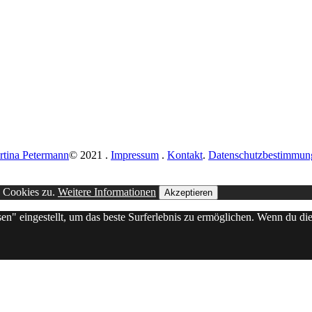
rtina Petermann
© 2021
.
Impressum
.
Kontakt
.
Datenschutzbestimmun
n Cookies zu.
Weitere Informationen
Akzeptieren
sen" eingestellt, um das beste Surferlebnis zu ermöglichen. Wenn du 