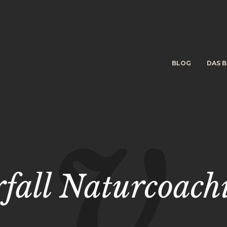
BLOG
DAS B
rfall Naturcoach