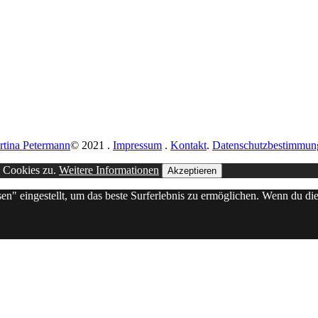
rtina Petermann
© 2021
.
Impressum
.
Kontakt
.
Datenschutzbestimmun
n Cookies zu.
Weitere Informationen
Akzeptieren
sen" eingestellt, um das beste Surferlebnis zu ermöglichen. Wenn du 