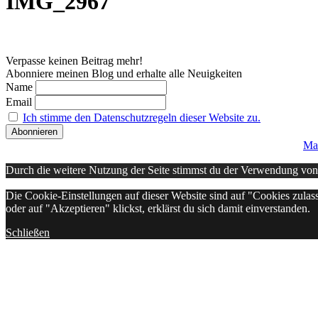
IMG_2967
Verpasse keinen Beitrag mehr!
Abonniere meinen Blog und erhalte alle Neuigkeiten
Name
Email
Ich stimme den Datenschutzregeln dieser Website zu.
Ma
Durch die weitere Nutzung der Seite stimmst du der Verwendung vo
Die Cookie-Einstellungen auf dieser Website sind auf "Cookies zulas
oder auf "Akzeptieren" klickst, erklärst du sich damit einverstanden.
Schließen