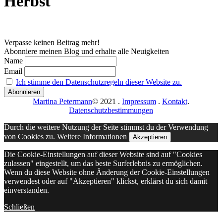
Herbst
Verpasse keinen Beitrag mehr!
Abonniere meinen Blog und erhalte alle Neuigkeiten
Name
Email
Ich stimme den Datenschutzregeln dieser Website zu.
Martina Petermann
© 2021
.
Impressum
.
Kontakt
.
Datenschutzbestimmungen
Durch die weitere Nutzung der Seite stimmst du der Verwendung
von Cookies zu.
Weitere Informationen
Akzeptieren
Die Cookie-Einstellungen auf dieser Website sind auf "Cookies
zulassen" eingestellt, um das beste Surferlebnis zu ermöglichen.
Wenn du diese Website ohne Änderung der Cookie-Einstellungen
verwendest oder auf "Akzeptieren" klickst, erklärst du sich damit
einverstanden.
Schließen