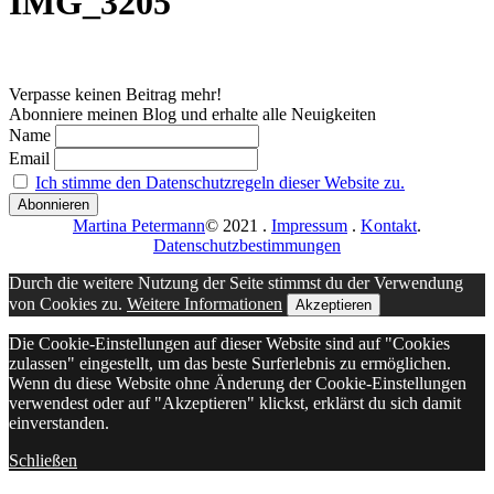
IMG_3205
Verpasse keinen Beitrag mehr!
Abonniere meinen Blog und erhalte alle Neuigkeiten
Name
Email
Ich stimme den Datenschutzregeln dieser Website zu.
Martina Petermann
© 2021
.
Impressum
.
Kontakt
.
Datenschutzbestimmungen
Durch die weitere Nutzung der Seite stimmst du der Verwendung
von Cookies zu.
Weitere Informationen
Akzeptieren
Die Cookie-Einstellungen auf dieser Website sind auf "Cookies
zulassen" eingestellt, um das beste Surferlebnis zu ermöglichen.
Wenn du diese Website ohne Änderung der Cookie-Einstellungen
verwendest oder auf "Akzeptieren" klickst, erklärst du sich damit
einverstanden.
Schließen