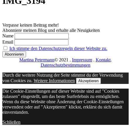
IMG_3194
Verpasse keinen Beitrag mehr!
Abonniere meinen Blog und erhalte alle Neuigkeiten
Name
Email
Ich stimme den Datenschutzregeln dieser Website zu.
Martina Petermann
© 2021
.
Impressum
.
Kontakt
.
Datenschutzbestimmungen
Durch die weitere Nutzung der Seite stimmst du der Verwendung
von Cookies zu.
Weitere Informationen
Akzeptieren
Die Cookie-Einstellungen auf dieser Website sind auf "Cookies
zulassen" eingestellt, um das beste Surferlebnis zu ermöglichen.
Wenn du diese Website ohne Änderung der Cookie-Einstellungen
verwendest oder auf "Akzeptieren" klickst, erklärst du sich damit
einverstanden.
Schließen