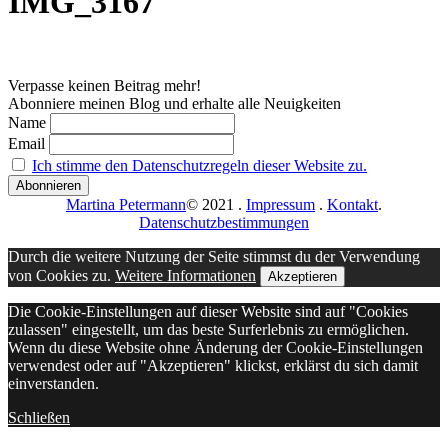
IMG_3167
Verpasse keinen Beitrag mehr!
Abonniere meinen Blog und erhalte alle Neuigkeiten
Name
Email
Ich stimme den Datenschutzregeln dieser Website zu.
Martina Petermann
© 2021
.
Impressum
.
Kontakt
.
Datenschutzbestimmungen
Durch die weitere Nutzung der Seite stimmst du der Verwendung
von Cookies zu.
Weitere Informationen
Akzeptieren
Die Cookie-Einstellungen auf dieser Website sind auf "Cookies
zulassen" eingestellt, um das beste Surferlebnis zu ermöglichen.
Wenn du diese Website ohne Änderung der Cookie-Einstellungen
verwendest oder auf "Akzeptieren" klickst, erklärst du sich damit
einverstanden.
Schließen