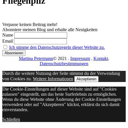
Fliegenpilz
Verpasse keinen Beitrag mehr!
Abonniere meinen Blog und erhalte alle Neuigkeiten
Name
Email
Ich stimme den Datenschutzregeln dieser Website zu.
Martina Petermann
© 2021
.
Impressum
.
Kontakt
.
Datenschutzbestimmungen
Durch die weitere Nutzung der Seite stimmst du der Verwendung
von Cookies zu.
Weitere Informationen
Akzeptieren
Die Cookie-Einstellungen auf dieser Website sind auf "Cookies
zulassen" eingestellt, um das beste Surferlebnis zu ermöglichen.
Wenn du diese Website ohne Änderung der Cookie-Einstellungen
verwendest oder auf "Akzeptieren" klickst, erklärst du sich damit
einverstanden.
Schließen