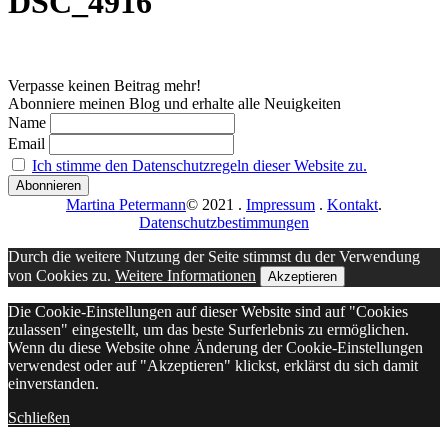
DSC_4916
Verpasse keinen Beitrag mehr!
Abonniere meinen Blog und erhalte alle Neuigkeiten
Name
Email
Ich stimme den Datenschutzregeln dieser Website zu.
Martina Petermann
© 2021
.
Impressum
.
Kontakt
.
Datenschutzbestimmungen
Durch die weitere Nutzung der Seite stimmst du der Verwendung
von Cookies zu.
Weitere Informationen
Akzeptieren
Die Cookie-Einstellungen auf dieser Website sind auf "Cookies
zulassen" eingestellt, um das beste Surferlebnis zu ermöglichen.
Wenn du diese Website ohne Änderung der Cookie-Einstellungen
verwendest oder auf "Akzeptieren" klickst, erklärst du sich damit
einverstanden.
Schließen