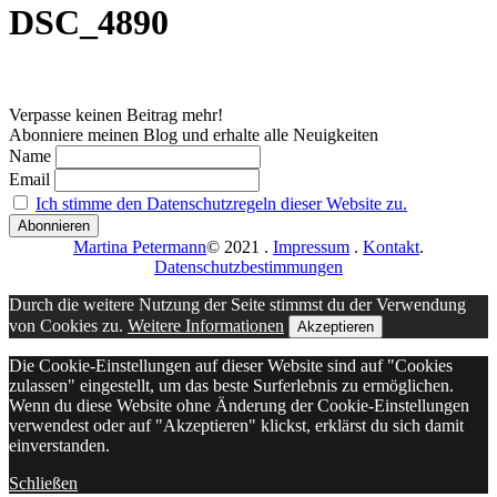
DSC_4890
Verpasse keinen Beitrag mehr!
Abonniere meinen Blog und erhalte alle Neuigkeiten
Name
Email
Ich stimme den Datenschutzregeln dieser Website zu.
Martina Petermann
© 2021
.
Impressum
.
Kontakt
.
Datenschutzbestimmungen
Durch die weitere Nutzung der Seite stimmst du der Verwendung
von Cookies zu.
Weitere Informationen
Akzeptieren
Die Cookie-Einstellungen auf dieser Website sind auf "Cookies
zulassen" eingestellt, um das beste Surferlebnis zu ermöglichen.
Wenn du diese Website ohne Änderung der Cookie-Einstellungen
verwendest oder auf "Akzeptieren" klickst, erklärst du sich damit
einverstanden.
Schließen