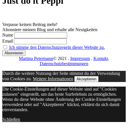
Just do it Peppi
Verpasse keinen Beitrag mehr!
Abonniere meinen Blog und erhalte alle Neuigkeiten
Name
Email
Ich stimme den Datenschutzregeln dieser Website zu.
Martina Petermann
© 2021
.
Impressum
.
Kontakt
.
Datenschutzbestimmungen
Durch die weitere Nutzung der Seite stimmst du der Verwendung
von Cookies zu.
Weitere Informationen
Akzeptieren
Die Cookie-Einstellungen auf dieser Website sind auf "Cookies
zulassen" eingestellt, um das beste Surferlebnis zu ermöglichen.
Wenn du diese Website ohne Änderung der Cookie-Einstellungen
verwendest oder auf "Akzeptieren" klickst, erklärst du sich damit
einverstanden.
Schließen