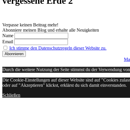
vergessene Erde 2
Verpasse keinen Beitrag mehr!
Abonniere meinen Blog und erhalte alle Neuigkeiten
Name
Email
Ich stimme den Datenschutzregeln dieser Website zu.
Ma
Durch die weitere Nutzung der Seite stimmst du der Verwendung vo
Die Cookie-Einstellungen auf dieser Website sind auf "Cookies zulas
oder auf "Akzeptieren" klickst, erklärst du sich damit einverstanden.
Schließen