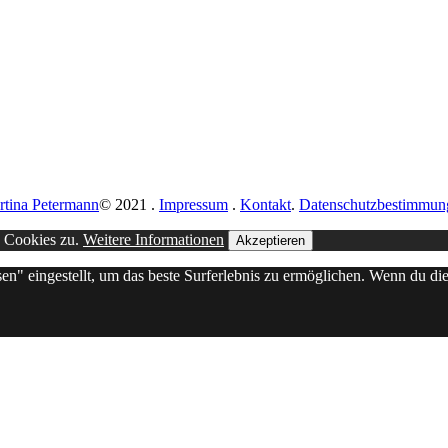
rtina Petermann
© 2021
.
Impressum
.
Kontakt
.
Datenschutzbestimmun
n Cookies zu.
Weitere Informationen
Akzeptieren
sen" eingestellt, um das beste Surferlebnis zu ermöglichen. Wenn du 