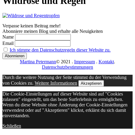
Wildrose und Regen
Verpasse keinen Beitrag mehr!
Abonniere meinen Blog und erhalte alle Neuigkeiten
Name
Email
Ich stimme den Datenschutzregeln dieser Website zu.
Martina Petermann
© 2021
.
Impressum
.
Kontakt
.
Datenschutzbestimmungen
Durch die weitere Nutzung der Seite stimmst du der Verwendung
von Cookies zu.
Weitere Informationen
Akzeptieren
Die Cookie-Einstellungen auf dieser Website sind auf "Cookies
zulassen" eingestellt, um das beste Surferlebnis zu ermöglichen.
Wenn du diese Website ohne Änderung der Cookie-Einstellungen
verwendest oder auf "Akzeptieren" klickst, erklärst du sich damit
einverstanden.
Schließen