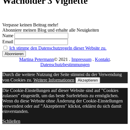
Wacholder 3 Vignette
Verpasse keinen Beitrag mehr!
Abonniere meinen Blog und erhalte alle Neuigkeiten
Name
Email
Ich stimme den Datenschutzregeln dieser Website zu.
Martina Petermann
© 2021
.
Impressum
.
Kontakt
.
Datenschutzbestimmungen
Durch die weitere Nutzung der Seite stimmst du der Verwendung
von Cookies zu.
Weitere Informationen
Akzeptieren
Die Cookie-Einstellungen auf dieser Website sind auf "Cookies
zulassen" eingestellt, um das beste Surferlebnis zu ermöglichen.
Wenn du diese Website ohne Änderung der Cookie-Einstellungen
verwendest oder auf "Akzeptieren" klickst, erklärst du sich damit
einverstanden.
Schließen