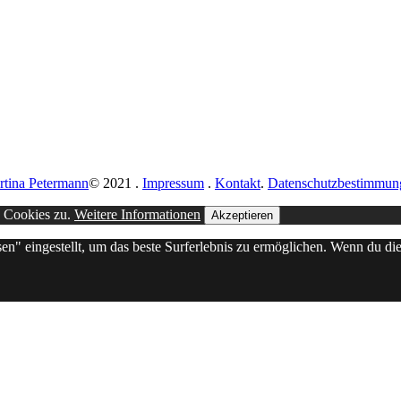
rtina Petermann
© 2021
.
Impressum
.
Kontakt
.
Datenschutzbestimmun
n Cookies zu.
Weitere Informationen
Akzeptieren
sen" eingestellt, um das beste Surferlebnis zu ermöglichen. Wenn du 