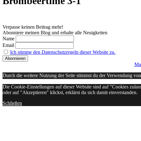
Brombeertime 3-1
Verpasse keinen Beitrag mehr!
Abonniere meinen Blog und erhalte alle Neuigkeiten
Name
Email
Ich stimme den Datenschutzregeln dieser Website zu.
Ma
Durch die weitere Nutzung der Seite stimmst du der Verwendung vo
Die Cookie-Einstellungen auf dieser Website sind auf "Cookies zulas
oder auf "Akzeptieren" klickst, erklärst du sich damit einverstanden.
Schließen