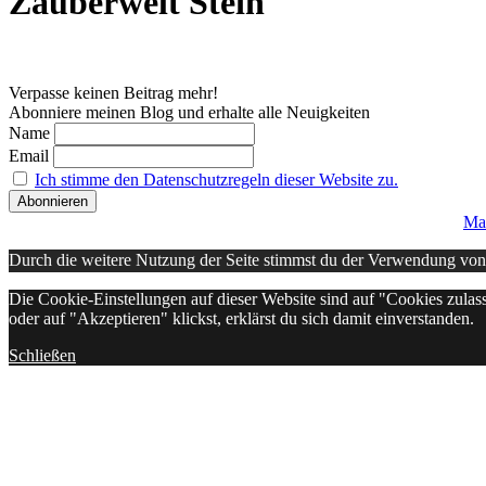
Zauberwelt Stein
Verpasse keinen Beitrag mehr!
Abonniere meinen Blog und erhalte alle Neuigkeiten
Name
Email
Ich stimme den Datenschutzregeln dieser Website zu.
Ma
Durch die weitere Nutzung der Seite stimmst du der Verwendung vo
Die Cookie-Einstellungen auf dieser Website sind auf "Cookies zulas
oder auf "Akzeptieren" klickst, erklärst du sich damit einverstanden.
Schließen