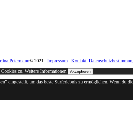
rtina Petermann
© 2021
.
Impressum
.
Kontakt
.
Datenschutzbestimmun
n Cookies zu.
Weitere Informationen
Akzeptieren
sen" eingestellt, um das beste Surferlebnis zu ermöglichen. Wenn du 